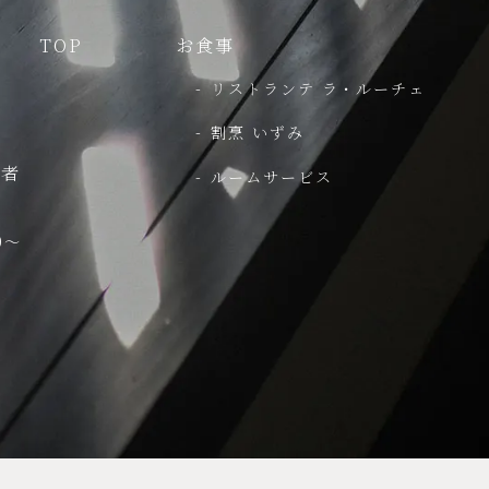
TOP
お食事
リストランテ ラ・ルーチェ
割烹 いずみ
行者
ルームサービス
0～