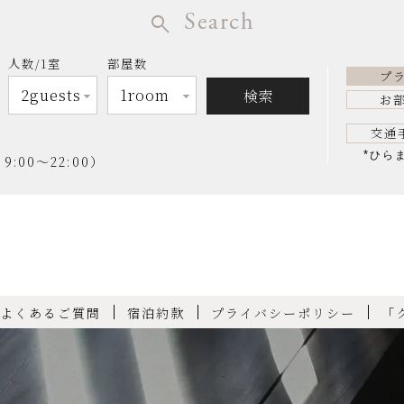
Search
人数/1室
部屋数
プ
お
交通
*
ひら
00～22:00）
よくあるご質問
宿泊約款
プライバシーポリシー
「