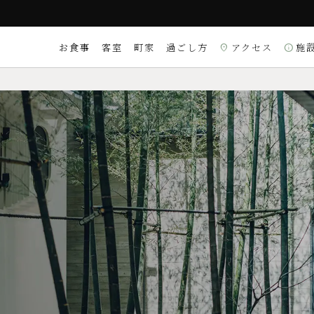
お食事
客室
町家
過ごし方
アクセス
施
location_on
info
付時間 9:00～22:00）
ご質問は
こちら
ンは18:30） 【OUT】11:00
観光・体験
ンテ ラ・ルーチェ
割烹 いずみ
X／DINERS／銀聯
ード
スイート
理
和食
理）
〒604-8174 京都市
Googleマップを
location_on