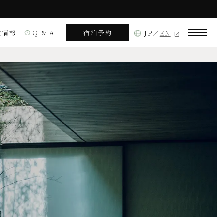
設情報
Q & A
宿泊予約
JP
EN
help
役行者山
ルームサービス
中京区室町通三条上る 役行者町361
見る