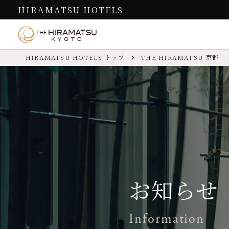
HIRAMATSU HOTELS
HIRAMATSU HOTELS トップ
THE HIRAMATSU 京都
お食事
客室
過ごし方
THE HIRAMATSU 京都
Cuisine
Guest Rooms
How to Spend
お問い合わせ先
TEL.
075-211-1751
（代表／予約受
京町家の美しい空間を活かした
京都の街中にありながら、54㎡
館内や近隣での過ごし方、ホテルの
お問い合わせは
こちら
／ よくある
ある役行者山のことをご案内しま
レストランは、イタリア料理と
～104㎡のゆったりとした空間で
チェックイン／アウト
【IN】15:00～24:00（夕食付プラ
す。
割烹があります。
す。
お子様
ご宿泊いただけます
館内施設
リストラ
カード情報
VISA／MASTER／JCB／AME
スタンダ
過ごし方
お知らせ
イタリア料
施設
レストラン（日本料理・イタリア料
お食事
客室
Information