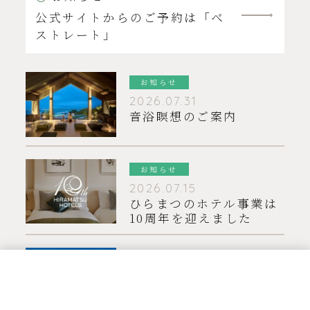
公式サイトからのご予約は「ベ
ストレート」
お知らせ
2026.07.31
音浴瞑想のご案内
お知らせ
2026.07.15
ひらまつのホテル事業は
10周年を迎えました
過ごし方のご案内
2026.05.21
空室検索
TEL
お問い合わせ
Q & A
MENU
夏は、”避暑地”の沖縄へ