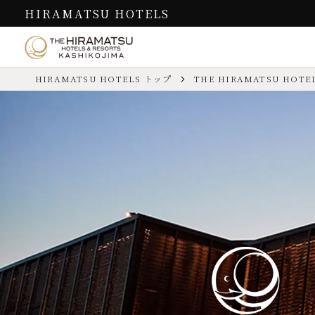
HIRAMATSU HOTELS
HIRAMATSU HOTELS トップ
THE HIRAMATSU HOTEL
お食事
客室
THE HIRAMATSU
過ごし方
HOTELS & RESORTS 賢島
Cuisine
Guest Rooms
How to Spend
“滞在するレストラン”での至福
英虞湾の絶景を望む客室で寛ぎ
豊かな自然と歴史を感じる伊勢志摩
お問い合わせ先
TEL.
0599-65-7001
（代表／予約
を満喫
お問い合わせは
こちら
／ よくあ
のひと時
の滞在を
チェックイン／アウト
【IN】15:00～18:30
館内施設
ディナー
過ごし方
【OUT】11:00
本棟
お食事
客室
フランス料
お子様
ご宿泊いただけます
カード情報
VISA／MASTER／JCB／AME
館内施設
レストラン（フランス料理）