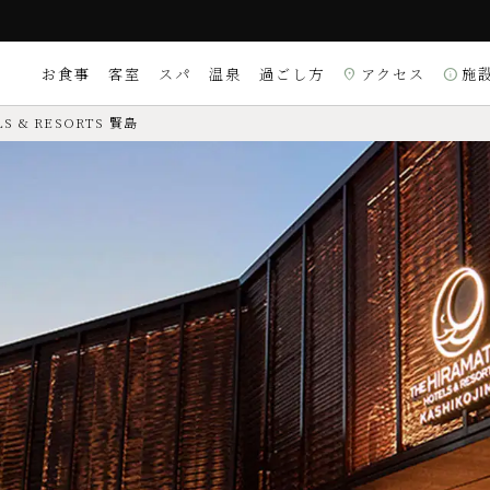
お食事
客室
スパ
温泉
過ごし方
アクセス
施
location_on
info
S & RESORTS 賢島
受付時間 9:00～21:00）
るご質問は
こちら
周辺観光
朝食
別棟
理
X／DINERS／銀聯
〒517-0501 三重県志
Googleマップを
location_on