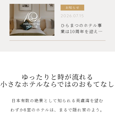
お知らせ
2026.07.15
ひらまつのホテル事
業は10周年を迎えま
した
ゆったりと時が流れる
小さなホテルならではの
おもてなし
日本有数の絶景として知られる英虞湾を望む
わずか8室のホテルは、まるで隠れ家のよう。