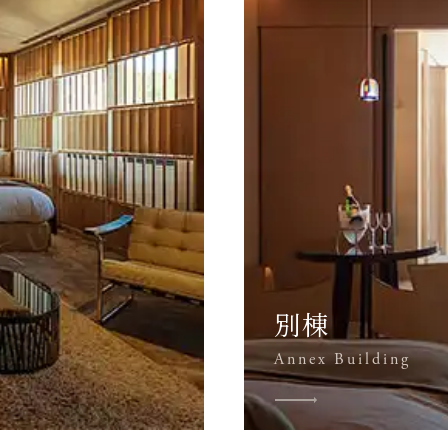
別棟
Annex Building