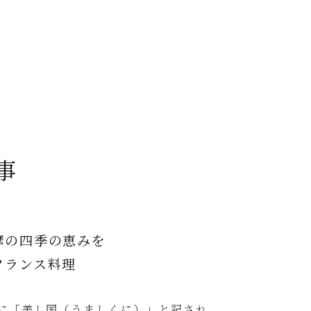
事
摩の四季の恵みを
フランス料理
に「美し国（うましくに）」と記され