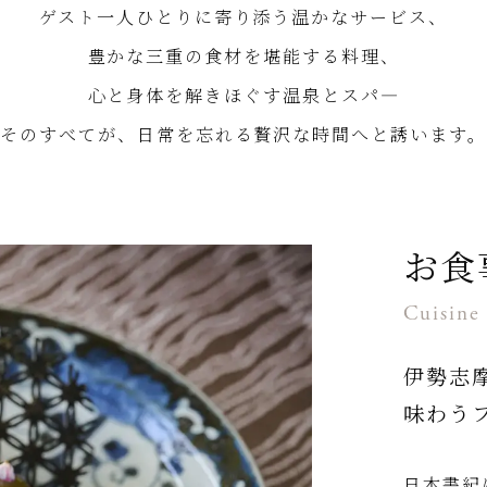
ゲスト一人ひとりに寄り添う
温かなサービス、
豊かな三重の食材を堪能する料理、
心と身体を解きほぐす温泉とスパ―
そのすべてが、
日常を忘れる贅沢な時間へと誘います。
お食
Cuisine
伊勢志
味わう
日本書紀