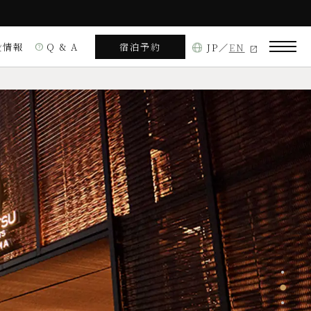
設情報
Q & A
宿泊予約
JP
EN
help
アクティビティ
ダイニング
摩市阿児町鵜方3618-52
見る