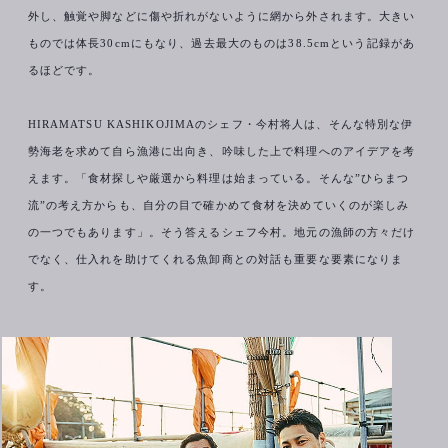
外し、触覚や脚などに傷や折れがないように網から外されます。大きい
ものでは体長30cmにもなり、過去最大のものは38.5cmという記録があ
るほどです。
HIRAMATSU KASHIKOJIMAのシェフ・今村将人は、そんな特別な伊
勢海老を求めて自ら漁港に出向き、吟味した上で料理へのアイデアを考
えます。「食材探しや厳選から料理は始まっている。そんな”ひらまつ
流”の考え方からも、自分の目で確かめて食材を決めていくのが楽しみ
の一つでもあります」。そう答えるシェフ今村。地元の漁師の方々だけ
でなく、仕入れを助けてくれる魚卸商との対話も重要な要素になりま
す。