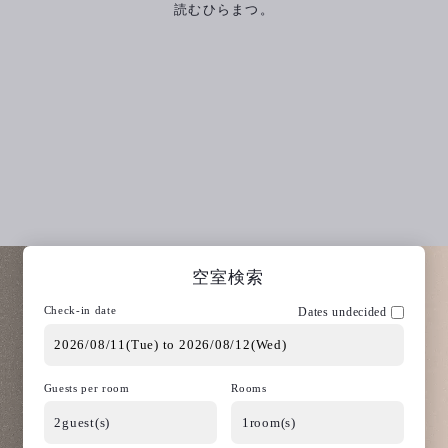
読むひらまつ。
空室検索
Check-in date
Dates undecided
Guests per room
Rooms