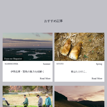
おすすめ記事
From our Magazine
Summer
Spring
KASHIKOJIMA
KYOTO
伊勢志摩・賢島の魅力を紐解く
春はたけのこ。
Read More
Read More