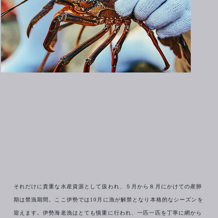
それだけに貴重な水産資源として扱われ、５月から８月にかけての産卵
期は禁漁期間。ここ伊勢では10月に漁が解禁となり本格的なシーズンを
迎えます。伊勢海老漁はとても慎重に行われ、一匹一匹を丁寧に網から