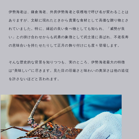
伊勢海老は、鎌倉海老、外房伊勢海老と収穫地で呼び名が変わることは
ありますが、文献に現れたときから貴重な食材として高価な贈り物とさ
れていました。特に、縁起の良い食べ物としても知られ、「威勢が良
い」との掛け合わせからも武勇の象徴として武士達に喜ばれ、不老長寿
の意味合いを持たせたりして正月の飾り付けにも度々登場します。
そんな歴史的な背景を知りつつも、実のところ、伊勢海老最大の特徴
は“美味しい”に尽きます。見た目の荘厳さと味わいの奥深さは他の追従
を許さないほどと言われます。