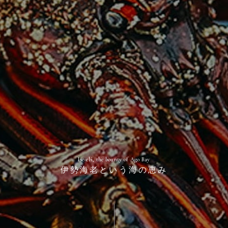
Ise-ebi, the bounty of Ago Bay
伊勢海老という海の恵み