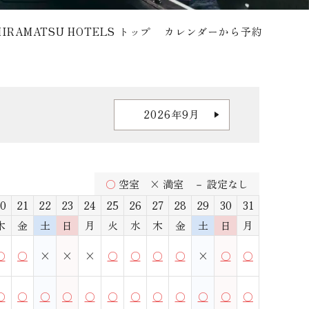
HIRAMATSU HOTELS トップ
カレンダーから予約
2026年9月
○
空室
× 満室
－ 設定なし
0
21
22
23
24
25
26
27
28
29
30
31
木
金
土
日
月
火
水
木
金
土
日
月
○
○
×
×
×
○
○
○
○
×
○
○
○
○
○
○
○
○
○
○
○
○
○
○