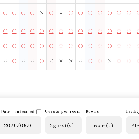
○
○
○
○
×
○
×
○
○
○
○
○
○
○
○
○
○
○
○
○
○
○
○
○
○
○
○
○
○
○
○
○
○
○
○
○
○
○
○
○
○
○
×
○
×
×
○
×
×
×
×
○
○
×
○
○
Guests per room
Rooms
Facilit
Dates undecided