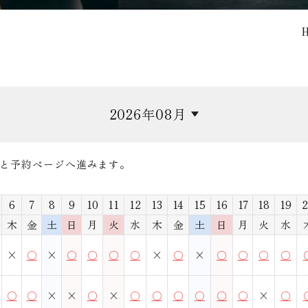
月
を
選
択
と予約ページへ進みます。
6
7
8
9
10
11
12
13
14
15
16
17
18
19
2
木
金
土
日
月
火
水
木
金
土
日
月
火
水
×
○
×
○
○
○
○
×
○
×
○
○
○
○
○
○
×
×
○
×
○
○
○
○
○
○
×
○