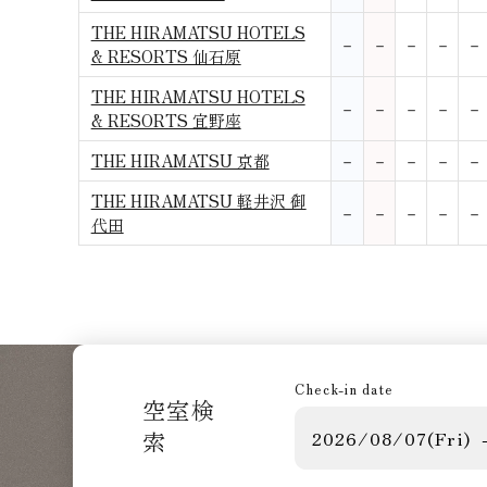
THE HIRAMATSU HOTELS
－
－
－
－
－
& RESORTS 仙石原
THE HIRAMATSU HOTELS
－
－
－
－
－
& RESORTS 宜野座
THE HIRAMATSU 京都
－
－
－
－
－
THE HIRAMATSU 軽井沢 御
－
－
－
－
－
代田
Check-in date
空室検
索