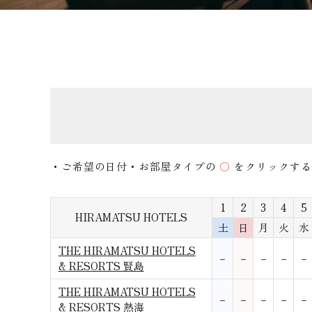
・ご希望の日付・お部屋タイプの
○
をクリックする
1
2
3
4
5
HIRAMATSU HOTELS
土
日
月
火
水
THE HIRAMATSU HOTELS
－
－
－
－
－
& RESORTS 賢島
THE HIRAMATSU HOTELS
－
－
－
－
－
& RESORTS 熱海