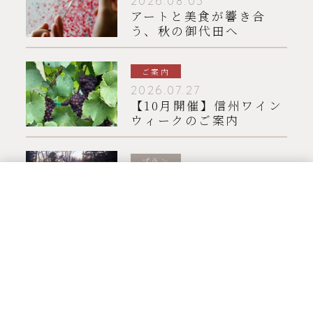
2026.08.03
アートと美食が響き合
う、秋の御代田へ
ご案内
2026.07.27
【10月開催】信州ワイン
ウィークのご案内
プラン
2026.07.15
【HIRAMATSU
空室検索
TEL
お問い合わせ
Q & A
MENU
HOTELS 10周年記念 ガ
ラディナー付 宿泊プラ
ン】のご案内
お知らせ一覧はこちら