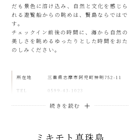
だも景色に溶け込み、自然と文化を感じら
れる遊覧船からの眺めは、賢島ならではで
す。
チェックイン前後の時間に、海から自然の
美しさを眺めるゆったりとした時間をおた
のしみください。
所在地
三重県志摩市阿児町神明752-11
TEL
0599-43-1023
営業時間
9:30～15:30（乗船時間）
アクセス
近鉄「賢島」駅から徒歩2分
ホテルから
車で約7分
ミキモト真珠島