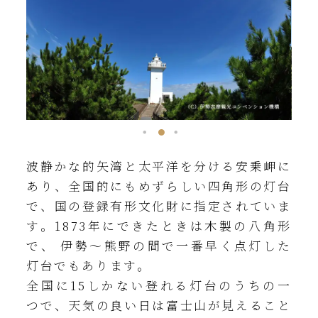
波静かな的矢湾と太平洋を分ける安乗岬に
あり、全国的にもめずらしい四角形の灯台
で、国の登録有形文化財に指定されていま
す。1873年にできたときは木製の八角形
で、 伊勢～熊野の間で一番早く点灯した
灯台でもあります。
全国に15しかない登れる灯台のうちの一
つで、天気の良い日は富士山が見えること