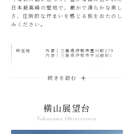
日本最高峰の聖地で、厳かで清らかな美し
さ、圧倒的な佇まいを感じる旅をおたのし
みください。
所在地
外宮｜三重県伊勢市豊川町279
内宮｜三重県伊勢市宇治館町1
TEL
0596-24-1111（神宮司庁）
参拝時間
5:00～18:00（1～4月、9月）／
5:00～19:00（5～8月）／5:00～
17:00（10～12月）
アクセス
外宮｜近鉄・JR「伊勢市駅」下
横山展望台
車 徒歩約5分。
内宮｜近鉄「宇治山田駅」から内
宮行きバスで約15分
Yokoyama Observatory
※外宮前から外宮内宮間循環バス
有