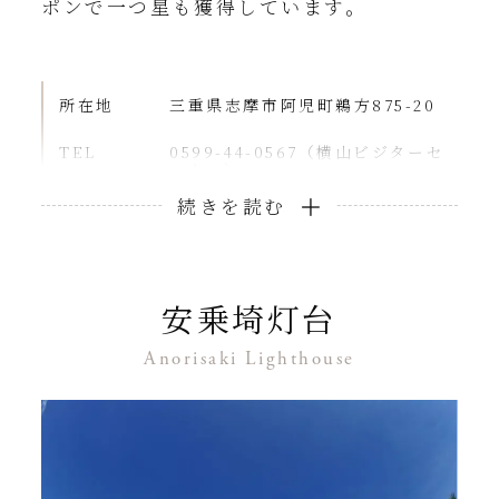
ポンで一つ星も獲得しています。
所在地
三重県志摩市阿児町鵜方875-20
TEL
0599-44-0567（横山ビジターセ
ンター）
営業時間
照明施設がない為、日暮れ後は注
意が必要
アクセス
近鉄「鵜方」駅下車 タクシーで約
5分
安乗埼灯台
ホテルから
車で約15分
Anorisaki Lighthouse
詳しくはこちら