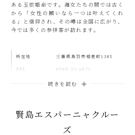
ある玉依姫命です。海女たちの間では古く
から「女性の願いなら一つは叶えてくれ
る」と信仰され、その噂は全国に広がり、
今では多くの参拝客が訪れます。
所在地
三重県鳥羽市相差町1385
TEL
0599-33-6873
授与所受付時間
8:30～16:00
アクセス
近鉄「鳥羽」駅から市営バス
で約40分「相差（おうさ
つ）」
賢島エスパーニャクルー
ホテルから
車で約30分
ズ