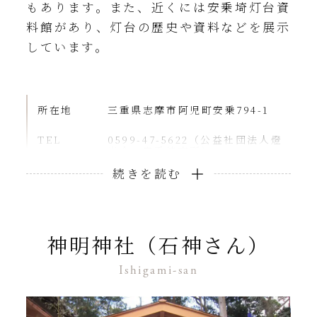
もあります。また、近くには安乗埼灯台資
料館があり、灯台の歴史や資料などを展示
しています。
所在地
三重県志摩市阿児町安乗794-1
TEL
0599-47-5622（公益社団法人燈
光会 安乗埼支所）
営業時間
3月～10月 9:00～16:30（土日
等）、9:00～16:00（平日）
11月～2月 9:00～16:00
休業日
年中無休
神明神社（石神さん）
※ただし、荒天の場合や業務の都
合により参観を中止または参観時
間を変更することがあります
Ishigami-san
料金
大人 (中学生以上)300円
小人 (小学生以下)無料