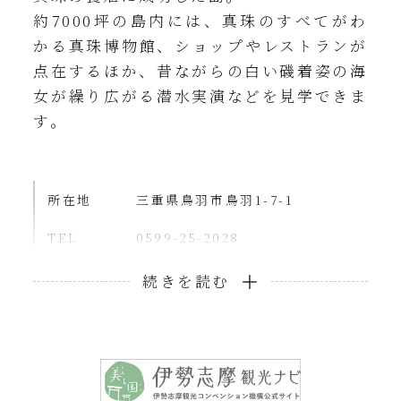
約7000坪の島内には、真珠のすべてがわ
かる真珠博物館、ショップやレストランが
点在するほか、昔ながらの白い磯着姿の海
女が繰り広がる潜水実演などを見学できま
す。
所在地
三重県鳥羽市鳥羽1-7-1
TEL
0599-25-2028
営業時間
9:00～17:00 (季節により変動
有。詳しく公式サイトをご確認く
ださい)
アクセス
近鉄「鳥羽駅」から徒歩約5分
ホテルから
電車または車で約40分