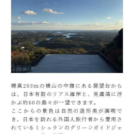
ホテルから
電車で約1時間または車で約45分
詳しくはこちら
標高203ｍの横山の中腹にある展望台から
は、日本有数のリアス海岸と、英虞湾に浮
かぶ約60の島々が一望できます。
ここからの景色は自然の造形美が満喫で
き、日本を訪れる外国人旅行者から愛用さ
れているミシュランのグリーンガイドジャ