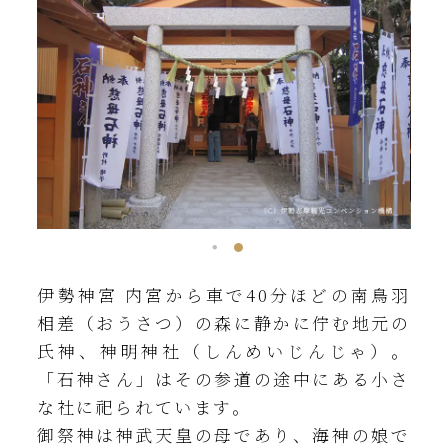
アクセス
近鉄「鵜方駅」から三重交通バス
安乗線(安乗方面)乗車、安乗埼灯
台口下車、徒歩10分
ホテルから
車で約25分
詳しくはこちら
伊勢神宮 内宮から車で40分ほどの南鳥羽
相差（おうさつ）の森に静かに佇む地元の
氏神、神明神社（しんめいじんじゃ）。
「石神さん」はその参道の途中にある小さ
な社に祀られています。
御祭神は神武天皇の母であり、海神の娘で