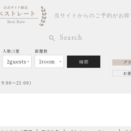
当サイトからのご予約がお得
Search
人数/1室
部屋数
プ
お
00～21:00）