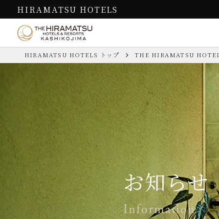
HIRAMATSU HOTELS
HIRAMATSU HOTELS トップ
THE HIRAMATSU HOTEL
お食事
客室
THE HIRAMATSU
過ごし方
HOTELS & RESORTS 賢島
Cuisine
Guest Rooms
How to Spend
“滞在するレストラン”での至福
英虞湾の絶景を望む客室で寛ぎ
豊かな自然と歴史を感じる伊勢志摩
お問い合わせ先
TEL.
0599-65-7001
（代表／予約
を満喫
お問い合わせは
こちら
／ よくあ
のひと時
の滞在を
チェックイン／アウト
【IN】15:00～18:30
館内施設
ディナー
過ごし方
【OUT】11:00
本棟
お食事
客室
フランス料
お子様
ご宿泊いただけます
お知らせ
カード情報
VISA／MASTER／JCB／AME
館内施設
レストラン（フランス料理）
Information