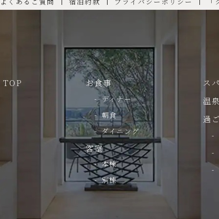
よくあるご質問
宿泊約款
プライバシーポリシー
「
TOP
お食事
ス
ディナー
温
朝食
過
ダイニング
客室
本棟
別棟