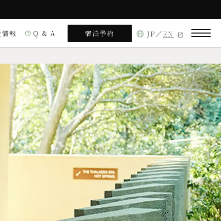
設情報
Q & A
宿泊予約
JP
EN
help
アクティビティ
ダイニング
摩市阿児町鵜方3618-52
見る