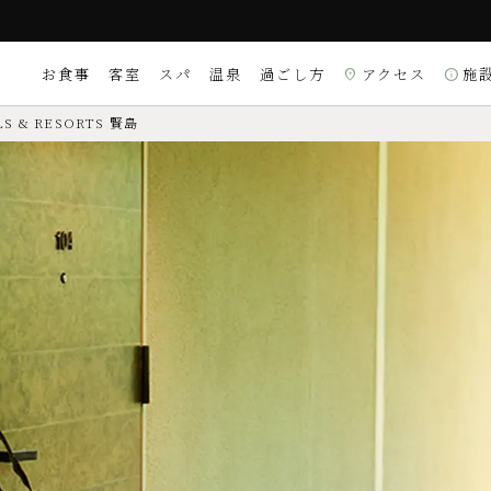
お食事
客室
スパ
温泉
過ごし方
アクセス
施
location_on
info
S & RESORTS 賢島
受付時間 9:00～21:00）
るご質問は
こちら
周辺観光
朝食
別棟
理
X／DINERS／銀聯
〒517-0501 三重県志
Googleマップを
location_on