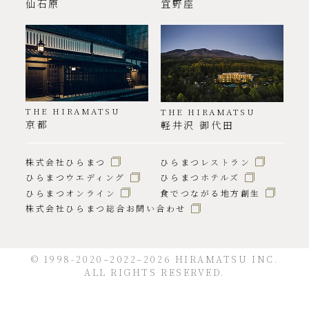
仙石原
宜野座
THE HIRAMATSU
THE HIRAMATSU
京都
軽井沢 御代田
株式会社ひらまつ
ひらまつレストラン
ひらまつウエディング
ひらまつホテルズ
ひらまつオンライン
食でつながる地方創生
株式会社ひらまつ総合お問い合わせ
© 1998-2020–2022–2026 HIRAMATSU INC.
ALL RIGHTS RESERVED.