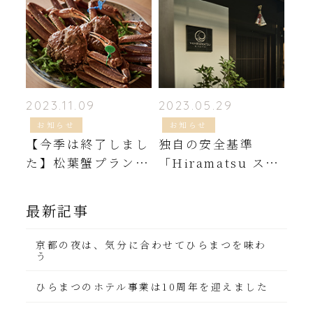
2023.11.09
2023.05.29
お知らせ
お知らせ
【今季は終了しまし
独自の安全基準
た】松葉蟹プランの
「Hiramatsu スタ
お知らせ
ンダード」更新のお
知らせ（2023年6月
最新記事
1日～）
京都の夜は、気分に合わせてひらまつを味わ
う
ひらまつのホテル事業は10周年を迎えました