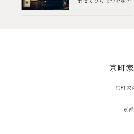
わせてひらまつを味わ
う
京町
京町家
京都