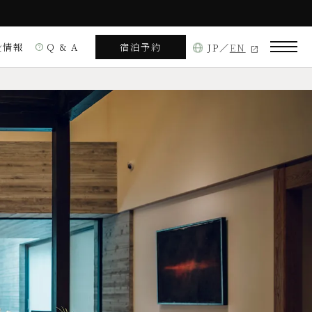
設情報
Q & A
宿泊予約
JP
EN
help
役行者山
ルームサービス
中京区室町通三条上る 役行者町361
見る