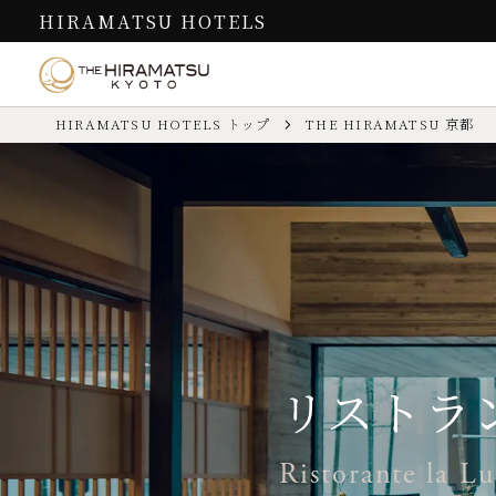
HIRAMATSU HOTELS
HIRAMATSU HOTELS トップ
THE HIRAMATSU 京都
お食事
客室
過ごし方
THE HIRAMATSU 京都
Cuisine
Guest Rooms
How to Spend
お問い合わせ先
TEL.
075-211-1751
（代表／予約受
京町家の美しい空間を活かした
京都の街中にありながら、54㎡
館内や近隣での過ごし方、ホテルの
お問い合わせは
こちら
／ よくある
ある役行者山のことをご案内しま
レストランは、イタリア料理と
～104㎡のゆったりとした空間で
チェックイン／アウト
【IN】15:00～24:00（夕食付プラ
す。
割烹があります。
す。
お子様
ご宿泊いただけます
館内施設
リストラ
カード情報
VISA／MASTER／JCB／AME
スタンダ
過ごし方
リストラ
イタリア料
施設
レストラン（日本料理・イタリア料
お食事
客室
Ristorante la Lu