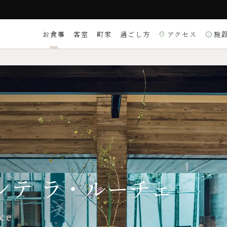
お食事
客室
町家
過ごし方
アクセス
施
location_on
info
付時間 9:00～22:00）
ご質問は
こちら
ンは18:30） 【OUT】11:00
観光・体験
ンテ ラ・ルーチェ
割烹 いずみ
X／DINERS／銀聯
ード
スイート
ンテ ラ・ルーチェ
理
和食
理）
〒604-8174 京都市
ce
Googleマップを
location_on