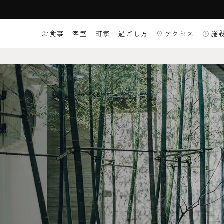
お食事
客室
町家
過ごし方
アクセス
施
location_on
info
付時間 9:00～22:00）
ご質問は
こちら
ンは18:30） 【OUT】11:00
観光・体験
ンテ ラ・ルーチェ
割烹 いずみ
X／DINERS／銀聯
ード
スイート
理
和食
理）
〒604-8174 京都市
Googleマップを
location_on