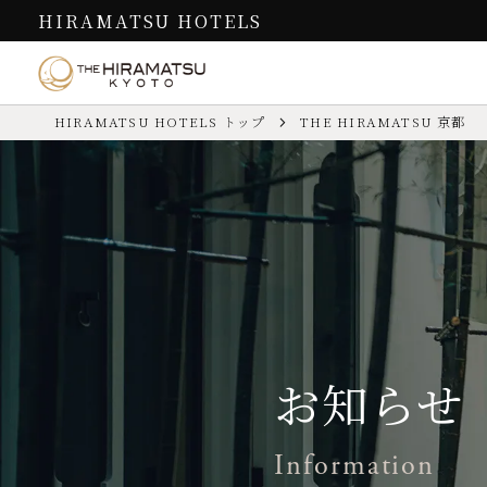
HIRAMATSU HOTELS
HIRAMATSU HOTELS トップ
THE HIRAMATSU 京都
お食事
客室
過ごし方
THE HIRAMATSU 京都
Cuisine
Guest Rooms
How to Spend
お問い合わせ先
TEL.
075-211-1751
（代表／予約受
京町家の美しい空間を活かした
京都の街中にありながら、54㎡
館内や近隣での過ごし方、ホテルの
お問い合わせは
こちら
／ よくある
ある役行者山のことをご案内しま
レストランは、イタリア料理と
～104㎡のゆったりとした空間で
チェックイン／アウト
【IN】15:00～24:00（夕食付プラ
す。
割烹があります。
す。
お子様
ご宿泊いただけます
館内施設
リストラ
カード情報
VISA／MASTER／JCB／AME
スタンダ
過ごし方
お知らせ
イタリア料
施設
レストラン（日本料理・イタリア料
お食事
客室
Information