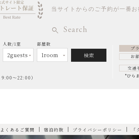
当サイトからのご予約が一番お
Search
人数/1室
部屋数
プ
お
交通
*
ひら
00～22:00）
よくあるご質問
宿泊約款
プライバシーポリシー
「