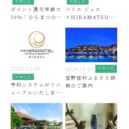
お知らせ
お知らせ
ポイント還元率最大
ペリエ ジュエ
10％！ひらまつのポ
×HIRAMATSU
イントプログラムの
HOTELS 特別プ
ご案内
ラン販売のお知らせ
2025.02.05
お知らせ
2024.12.01
宜野座村ふるさと納
お知らせ
予約システムがリニ
税のご案内
ューアルいたしまし
た