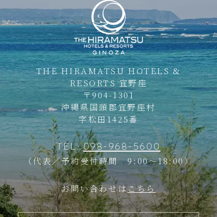
THE HIRAMATSU HOTELS &
RESORTS
宜野座
〒904-1301
沖縄県国頭郡宜野座村
字松田1425番
TEL.
098-968-5600
（代表／予約受付時間 9:00～18:00）
お問い合わせは
こちら