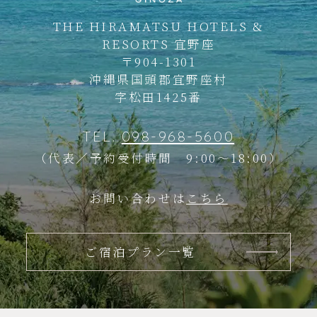
THE HIRAMATSU HOTELS &
RESORTS
宜野座
〒904-1301
沖縄県国頭郡宜野座村
字松田1425番
TEL.
098-968-5600
（代表／予約受付時間 9:00～18:00）
お問い合わせは
こちら
ご宿泊プラン一覧