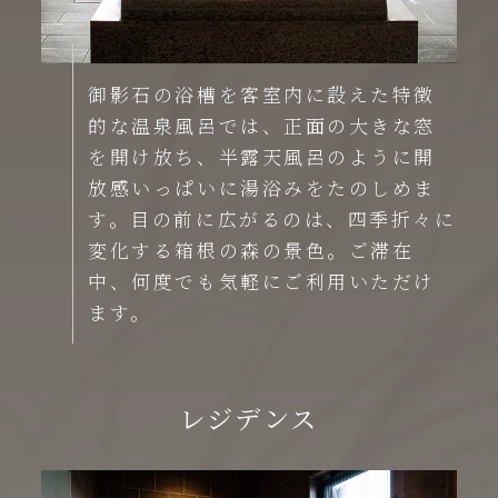
御影石の浴槽を客室内に設えた特徴
的な温泉風呂では、正面の大きな窓
を開け放ち、半露天風呂のように開
放感いっぱいに湯浴みをたのしめま
す。目の前に広がるのは、四季折々に
変化する箱根の森の景色。ご滞在
中、何度でも気軽にご利用いただけ
ます。
レジデンス