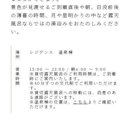
景色が見渡せるご到着直後や
朝、日没前後
の薄暮の時間、月や星明かりの中など
露天
風呂ならではの湯浴みをおたのしみくださ
い。
場
レジデンス 温泉棟
所
営
15:00 ～ 23:00 / 朝6:00 ～ 9:00
業
※貸切露天風呂のご利用時間は、ご到着
時
時にご案内いたします。
間
※40分ずつの交代制でご利用いただけま
す。
※貸切露天風呂への移動には、段差のあ
る通路がございます。
※温泉棟の位置は、
こちら
よりご確認い
ただけます。