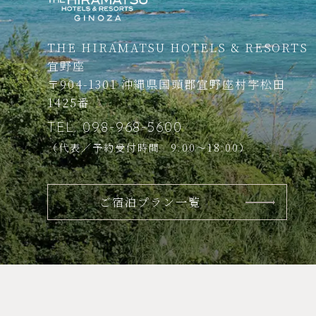
THE HIRAMATSU HOTELS & RESORTS
宜野座
〒904-1301
沖縄県国頭郡宜野座村
字松田
1425番
TEL.
098-968-5600
（代表／予約受付時間 9:00～18:00）
ご宿泊プラン一覧