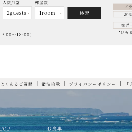
人数/1室
部屋数
プ
お
交通
*
ひら
00～18:00）
よくあるご質問
宿泊約款
プライバシーポリシー
「
TOP
お食事