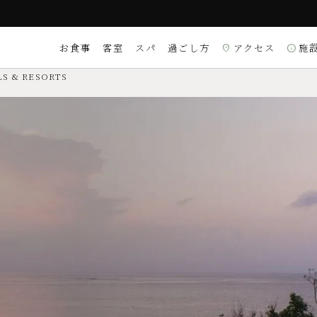
お食事
客室
スパ
過ごし方
アクセス
施
location_on
info
S & RESORTS
 9:00～18:00）
は
こちら
過ぎる場合はお電話にてお知らせください）
アクティビティ
カフェ・ルームサービス
ヴィラ
NERS／銀聯
〒904-1301 沖縄県
ウンジ、スパルーム、インフィニティ
マップコード：1 116 
※電話番号検索では、