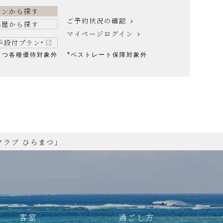
ランから探す
ご予約状況の確認
部屋から探す
マイページログイン
手段付プラン
*
*
まつ各種優待対象外
ベストレート保障対象外
クラブ ひらまつ」
客室
過ごし方