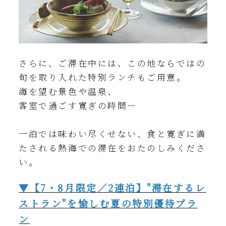
さらに、ご滞在中には、この地ならではの
旬を取り入れた特別ランチもご用意。
海を望む景色や温泉、
客室で過ごす寛ぎの時間—
一泊では味わい尽くせない、食と寛ぎに満
たされる熱海での滞在をおたのしみくださ
い。
▼【7・8月限定／2連泊】"滞在するレ
ストラン"を愉しむ夏の特別優待プラ
ン