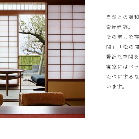
自然との調
奇屋建築。
その魅力を
間」「松の間
贅沢な空間
寝室にはベ
たつにする
います。