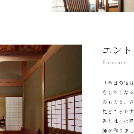
エント
Entrance
「今日の宿
をしたくな
のものと、
見どころで
香りはこの
師が作りま