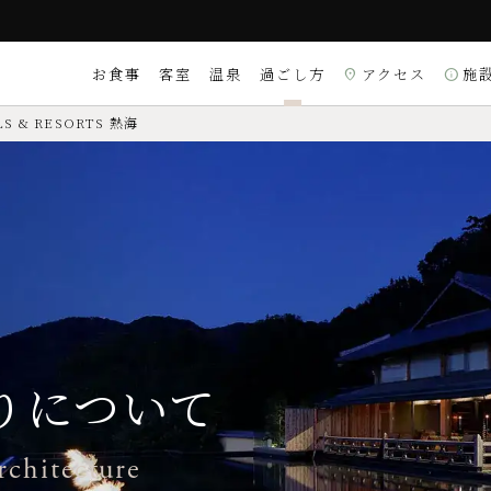
お食事
客室
温泉
過ごし方
アクセス
施
location_on
info
S & RESORTS 熱海
受付時間 9:00～18:00）
るご質問は
こちら
りについて
アート
朝食
ード
コーナースイート
理
りについて
EX／DINERS／銀聯
〒413-0033 静岡県熱海
rchitecture
Googleマップを
location_on