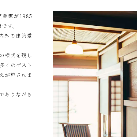
業家が1985
館です。
内外の建築愛
の様式を残し
多くのゲスト
えが施されま
でありながら
。