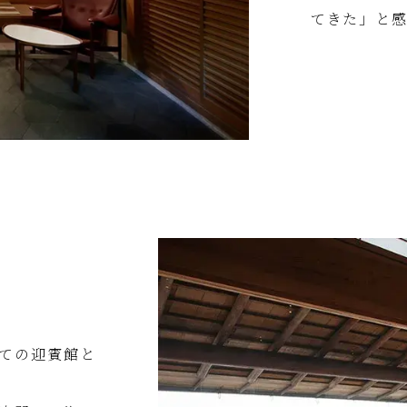
てきた」と
ての迎賓館と