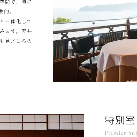
空間で、海に
象的。
と一体化して
みます。天井
も見どころの
特別室
Premier Sui