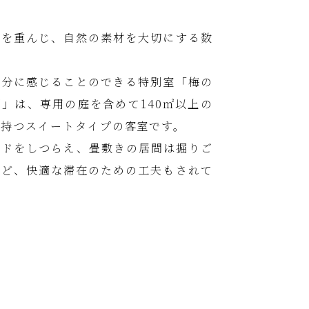
和を重んじ、自然の素材を大切にする数
存分に感じることのできる特別室「梅の
」は、専用の庭を含めて140㎡以上の
を持つスイートタイプの客室です。
ッドをしつらえ、畳敷きの居間は掘りご
など、快適な滞在のための工夫もされて