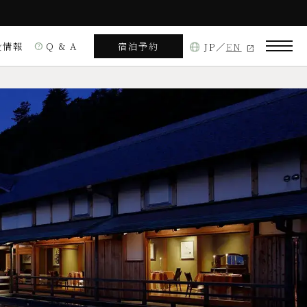
設情報
Q & A
宿泊予約
JP
EN
help
熱海情報
ダイニング
特別室
市熱海 1993-237
見る