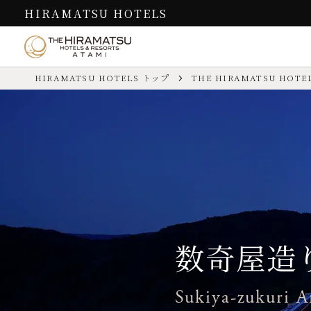
HIRAMATSU HOTELS
HIRAMATSU HOTELS トップ
THE HIRAMATSU HOTEL
お食事
客室
THE HIRAMATSU
過ごし方
HOTELS & RESORTS 熱海
Cuisine
Guest Rooms
How to Spend
数寄屋造りのダイニングで贅を
贅沢な休日は、上質なしつらえ
日常を忘れさせてくれるリゾート地
お問い合わせ先
TEL.
0557-52-3301
（代表／予約
「熱海」の魅力を満喫
お問い合わせは
こちら
／ よくあ
尽くしたフランス料理を
に包まれた空間で
チェックイン／アウト
【IN】15:00～18:30
数寄屋造
ディナー
過ごし方
【OUT】11:00
スタンダ
お食事
客室
フランス料
お子様
ご宿泊いただけます
数奇屋造
カード情報
VISA／MASTER／JCB／AM
館内施設
レストラン（フランス料理）
Sukiya-zukuri A