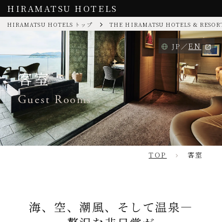
HIRAMATSU HOTELS
HIRAMATSU HOTELS トップ
THE HIRAMATSU HOTELS & RESOR
EN
JP
客室
Guest Rooms
TOP
客室
海、空、潮風、そして温泉—