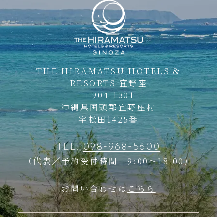
THE HIRAMATSU HOTELS &
RESORTS
宜野座
〒904-1301
沖縄県国頭郡宜野座村
字松田1425番
TEL.
098-968-5600
（代表／予約受付時間 9:00～18:00）
お問い合わせは
こちら