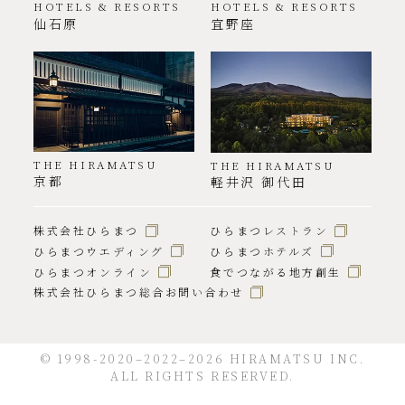
HOTELS & RESORTS
HOTELS & RESORTS
仙石原
宜野座
THE HIRAMATSU
THE HIRAMATSU
京都
軽井沢 御代田
株式会社ひらまつ
ひらまつレストラン
ひらまつウエディング
ひらまつホテルズ
ひらまつオンライン
食でつながる地方創生
株式会社ひらまつ総合お問い合わせ
© 1998-2020–2022–2026 HIRAMATSU INC.
ALL RIGHTS RESERVED.