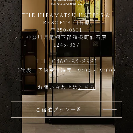
THE HIRAMATSU HOTELS &
RESORTS 仙石原
〒250-0631
神奈川県足柄下郡箱根町仙石原
1245-337
TEL.
0460-83-8981
（代表／予約受付時間 9:00～19:00）
お問い合わせは
こちら
ご宿泊プラン一覧