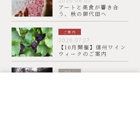
2026.08.03
アートと美食が響き合
う、秋の御代田へ
ご案内
2026.07.27
【10月開催】信州ワイン
ウィークのご案内
プラン
2026.07.15
【HIRAMATSU
空室検索
TEL
お問い合わせ
Q & A
MENU
HOTELS 10周年記念 ガ
ラディナー付 宿泊プラ
ン】のご案内
お知らせ一覧はこちら