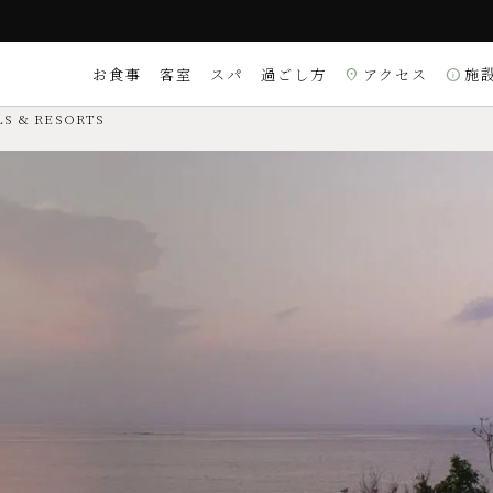
お食事
客室
スパ
過ごし方
アクセス
施
location_on
info
S & RESORTS
 9:00～18:00）
は
こちら
過ぎる場合はお電話にてお知らせください）
アクティビティ
カフェ・ルームサービス
ヴィラ
NERS／銀聯
〒904-1301 沖縄県
ウンジ、スパルーム、インフィニティ
マップコード：1 116 
※電話番号検索では、