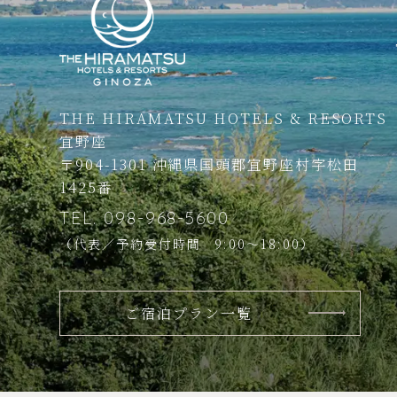
THE HIRAMATSU HOTELS & RESORTS
宜野座
〒904-1301
沖縄県国頭郡宜野座村
字松田
1425番
TEL.
098-968-5600
（代表／予約受付時間 9:00～18:00）
ご宿泊プラン一覧