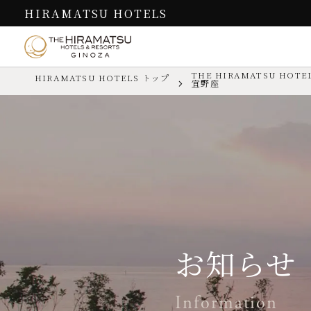
HIRAMATSU HOTELS
THE HIRAMATSU HOTEL
HIRAMATSU HOTELS トップ
宜野座
客室
過ごし方
THE HIRAMATSU
お食事
HOTELS & RESORTS 宜野座
Guest Rooms
How to Spend
Cuisine
一部屋ごとに趣の異なる空間で
時間を味わう休日を思い思いにお過
お問い合わせ先
TEL.
098-968-5600
（代表／予約受付時間
旅の記憶に残る食体験
ごしください
お問い合わせは
こちら
／ よくあるご質問
何もしない贅沢な時間を
チェックイン／ア
【IN】15:00～19:00（19:00を
館内施設
過ごし方
ディナー
ウト
【OUT】11:00
お食事
連棟
客室
お子様
ご宿泊いただけます
お知らせ
カード情報
VISA／MASTER／JCB／AMEX／DI
施設
レストラン（フランス料理）、カフェ、ラ
Information
プール