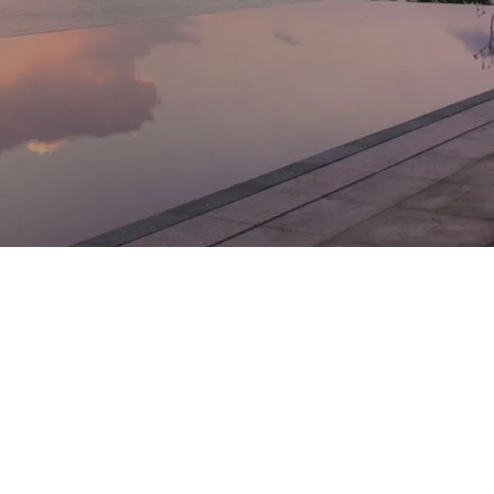
Googleマップを
location_on