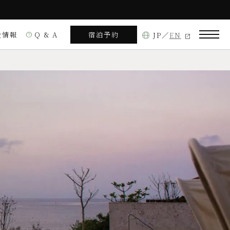
設情報
Q & A
宿泊予約
JP
EN
help
朝食
ダイニング
イベント
国頭郡宜野座村字松田1425番
210 730*72（ナビにご入力ください）
正しい位置が表示されないことがございます。