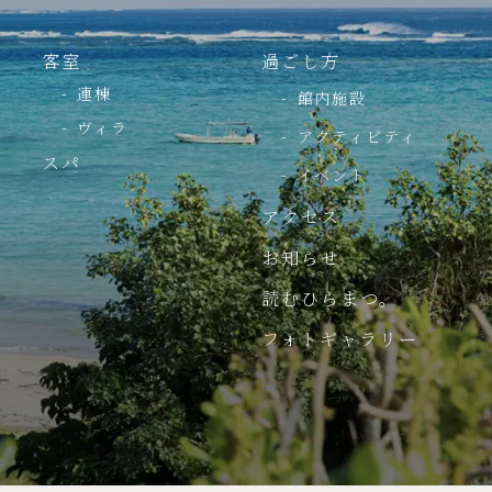
客室
過ごし方
連棟
館内施設
ヴィラ
アクティビティ
スパ
イベント
アクセス
お知らせ
読むひらまつ。
フォトギャラリー